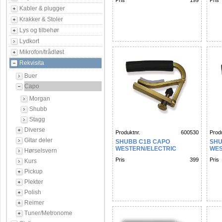
Pris
199
Pris
Kabler & plugger
Krakker & Stoler
Lys og tilbehør
Lydkort
Mikrofon/trådløst
Rekvisita
Buer
Capo
Morgan
Shubb
Stagg
Diverse
Produktnr.
600530
Produ
Gitar deler
SHUBB C1B CAPO
SHU
WESTERN/ELECTRIC
WES
Hørselsvern
BRASS
GO
Pris
399
Pris
Kurs
Pickup
Plekter
Polish
Reimer
Tuner/Metronome