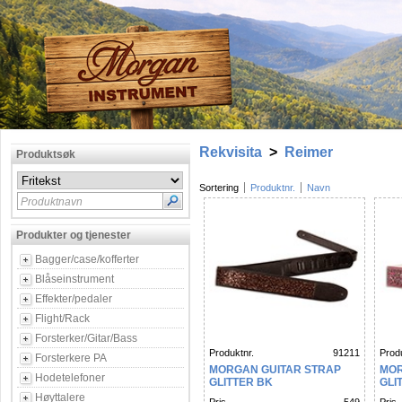
Rekvisita
>
Reimer
Produktsøk
Sortering
Produktnr.
Navn
Produktnavn
Produkter og tjenester
Bagger/case/kofferter
Blåseinstrument
Effekter/pedaler
Flight/Rack
Forsterker/Gitar/Bass
Produktnr.
91211
Produ
Forsterkere PA
MORGAN GUITAR STRAP
MOR
Hodetelefoner
GLITTER BK
GLI
Høyttalere