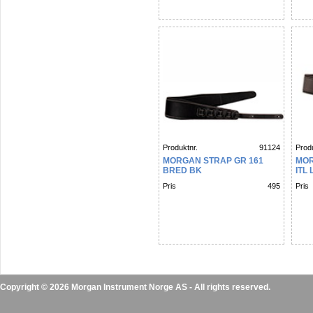
Produktnr.
91124
Produ
MORGAN STRAP GR 161
MOR
BRED BK
ITL
Pris
495
Pris
Copyright © 2026 Morgan Instrument Norge AS - All rights reserved.