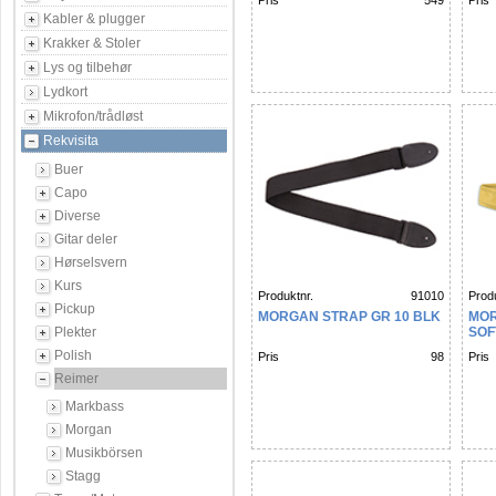
Pris
549
Pris
Kabler & plugger
Krakker & Stoler
Lys og tilbehør
Lydkort
Mikrofon/trådløst
Rekvisita
Buer
Capo
Diverse
Gitar deler
Hørselsvern
Kurs
Produktnr.
91010
Produ
Pickup
MORGAN STRAP GR 10 BLK
MOR
Plekter
SOF
Polish
Pris
98
Pris
Reimer
Markbass
Morgan
Musikbörsen
Stagg