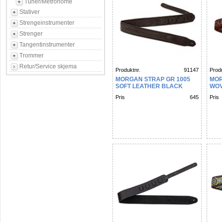
Tuner/Metronome
Stativer
Strengeinstrumenter
Strenger
Tangentinstrumenter
Trommer
Retur/Service skjema
Produktnr.
91147
Produ
MORGAN STRAP GR 1005
MOR
SOFT LEATHER BLACK
WOV
Pris
645
Pris