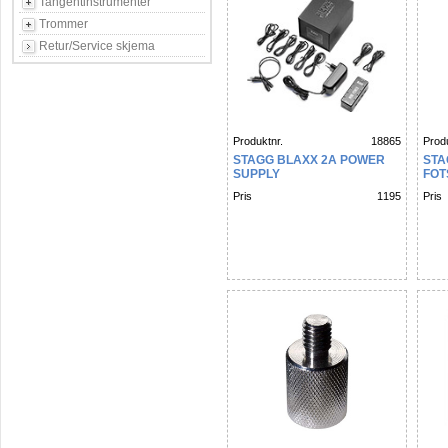
Tangentinstrumenter
Trommer
Retur/Service skjema
Produktnr.
18865
Produ
STAGG BLAXX 2A POWER
STA
SUPPLY
FO
Pris
1195
Pris