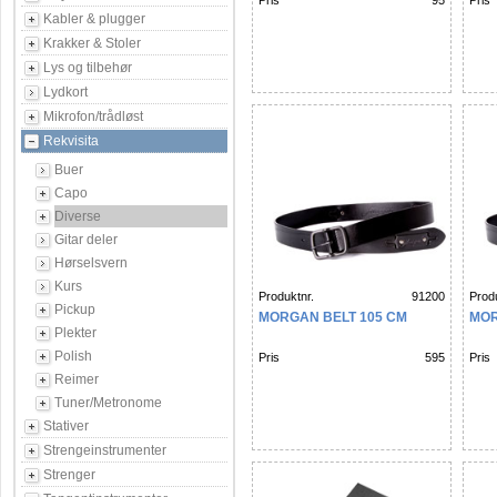
Pris
95
Pris
Kabler & plugger
Krakker & Stoler
Lys og tilbehør
Lydkort
Mikrofon/trådløst
Rekvisita
Buer
Capo
Diverse
Gitar deler
Hørselsvern
Kurs
Produktnr.
91200
Produ
Pickup
MORGAN BELT 105 CM
MOR
Plekter
Polish
Pris
595
Pris
Reimer
Tuner/Metronome
Stativer
Strengeinstrumenter
Strenger