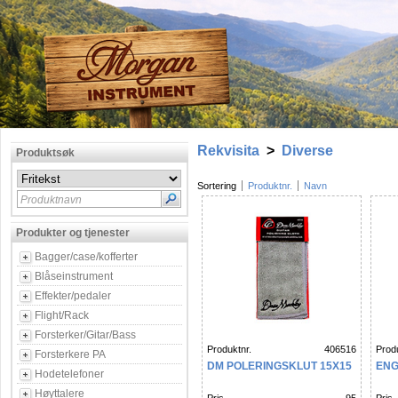
Rekvisita
>
Diverse
Produktsøk
Sortering
Produktnr.
Navn
Produktnavn
Produkter og tjenester
Bagger/case/kofferter
Blåseinstrument
Effekter/pedaler
Flight/Rack
Forsterker/Gitar/Bass
Produktnr.
406516
Produ
Forsterkere PA
DM POLERINGSKLUT 15X15
ENG
Hodetelefoner
Høyttalere