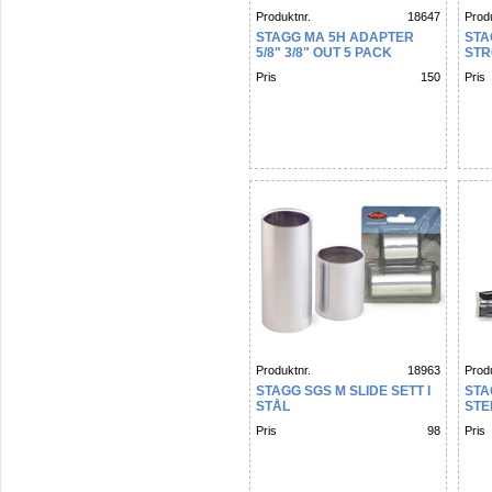
Produktnr.
18647
Produ
STAGG MA 5H ADAPTER
STA
5/8" 3/8" OUT 5 PACK
STR
Pris
150
Pris
Produktnr.
18963
Produ
STAGG SGS M SLIDE SETT I
STA
STÅL
STE
Pris
98
Pris