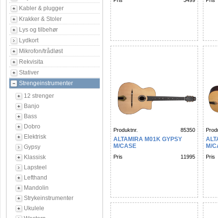
Pris
3499
Pris
Kabler & plugger
Krakker & Stoler
Lys og tilbehør
Lydkort
Mikrofon/trådløst
Rekvisita
Stativer
Strengeinstrumenter
12 strenger
Banjo
Bass
Dobro
Produktnr.
85350
Produ
Elektrisk
ALTAMIRA M01K GYPSY
ALT
M/CASE
M/C
Gypsy
Klassisk
Pris
11995
Pris
Lapsteel
Lefthand
Mandolin
Strykeinstrumenter
Ukulele