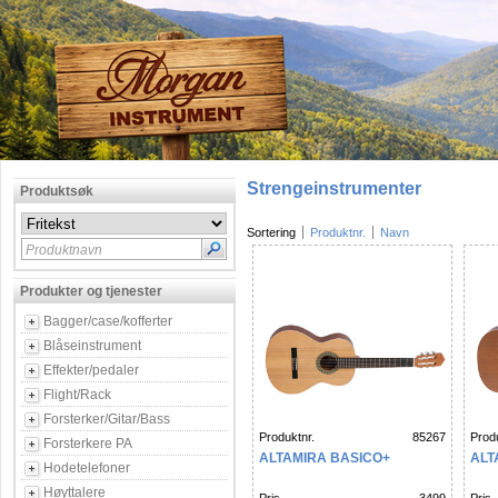
Strengeinstrumenter
Produktsøk
Sortering
Produktnr.
Navn
Produktnavn
Produkter og tjenester
Bagger/case/kofferter
Blåseinstrument
Effekter/pedaler
Flight/Rack
Forsterker/Gitar/Bass
Produktnr.
85267
Produ
Forsterkere PA
ALTAMIRA BASICO+
ALT
Hodetelefoner
Høyttalere