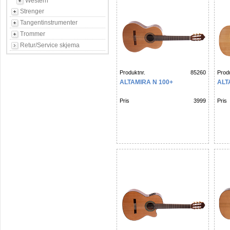
Western
Strenger
Tangentinstrumenter
Trommer
Retur/Service skjema
Produktnr.
85260
Produ
ALTAMIRA N 100+
ALT
Pris
3999
Pris