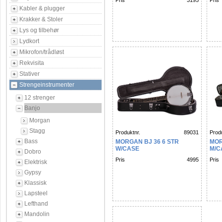
Pris
3195
Pris
Kabler & plugger
Krakker & Stoler
Lys og tilbehør
Lydkort
Mikrofon/trådløst
Rekvisita
Stativer
Strengeinstrumenter
12 strenger
Banjo
Morgan
Stagg
Produktnr.
89031
Produ
Bass
MORGAN BJ 36 6 STR
MOR
W/CASE
M/C
Dobro
Pris
4995
Pris
Elektrisk
Gypsy
Klassisk
Lapsteel
Lefthand
Mandolin