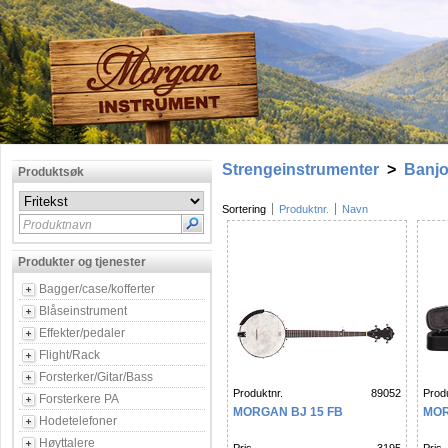
Strengeinstrumenter
>
Banj
Produktsøk
Sortering
Produktnr.
Navn
Produktnavn
Produkter og tjenester
Bagger/case/kofferter
Blåseinstrument
Effekter/pedaler
Flight/Rack
Forsterker/Gitar/Bass
Produktnr.
89052
Produ
Forsterkere PA
MORGAN BJ 15 FB
MOR
Hodetelefoner
Høyttalere