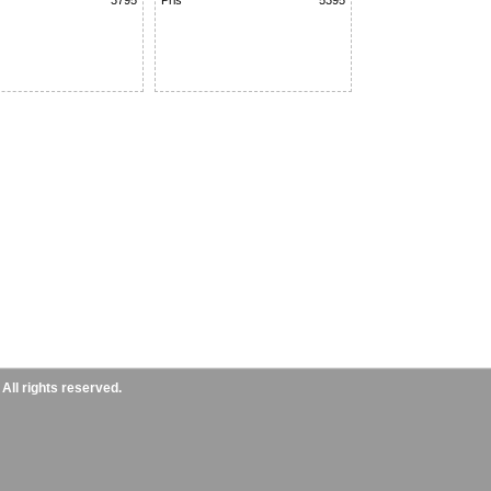
3795
Pris
5395
ll rights reserved.