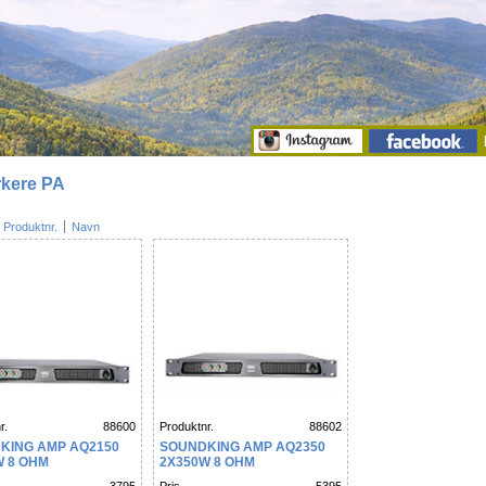
rkere PA
Produktnr.
Navn
r.
88600
Produktnr.
88602
KING AMP AQ2150
SOUNDKING AMP AQ2350
W 8 OHM
2X350W 8 OHM