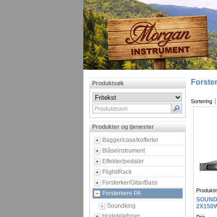
Forste
Produktsøk
Sortering
Produktnavn
Produkter og tjenester
Bagger/case/kofferter
Blåseinstrument
Effekter/pedaler
Flight/Rack
Forsterker/Gitar/Bass
Produktn
Forsterkere PA
SOUND
Soundking
2X150
Hodetelefoner