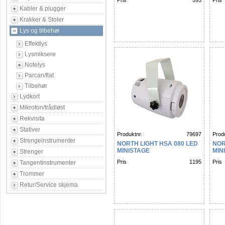
Pris
595
Pris
Kabler & plugger
Krakker & Stoler
Lys og tilbehør
Effektlys
Lysmiksere
Notelys
Parcan/flat
Tilbehør
Lydkort
Mikrofon/trådløst
Rekvisita
Stativer
Produktnr.
79697
Produ
Strengeinstrumenter
NORTH LIGHT HSA 080 LED
NOR
MINISTAGE
MIN
Strenger
Pris
1195
Pris
Tangentinstrumenter
Trommer
Retur/Service skjema