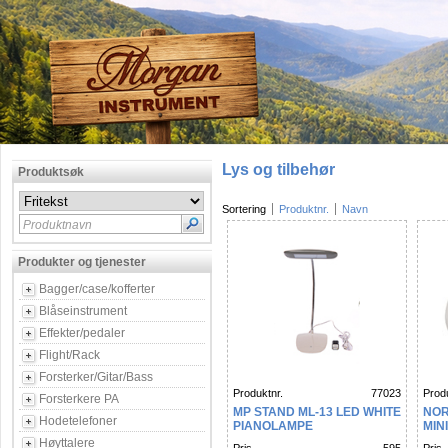
Lys og tilbehør
Produktsøk
Sortering
Produktnr.
Navn
Produktnavn
Produkter og tjenester
Bagger/case/kofferter
Blåseinstrument
Effekter/pedaler
Flight/Rack
Forsterker/Gitar/Bass
Produktnr.
77023
Produ
Forsterkere PA
MP STAND ML-13 LED WHITE
NOR
Hodetelefoner
PIANOLAMPE
MIN
Høyttalere