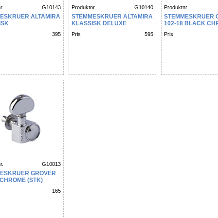
r.
G10143
Produktnr.
G10140
Produktnr.
ESKRUER ALTAMIRA
STEMMESKRUER ALTAMIRA
STEMMESKRUER 
ISK
KLASSISK DELUXE
102-18 BLACK C
(STK)
395
Pris
595
Pris
r.
G10013
ESKRUER GROVER
 CHROME (STK)
165