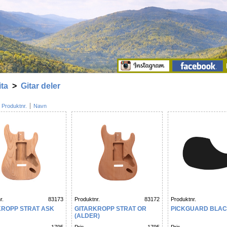
ita
>
Gitar deler
Produktnr.
Navn
r.
83173
Produktnr.
83172
Produktnr.
KROPP STRAT ASK
GITARKROPP STRAT OR
PICKGUARD BLA
(ALDER)