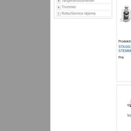
Tangentinstrumenter
Trommer
Retur/Service skjema
Produktn
STAGG
STEMM
MEKAN
Pris
KROM