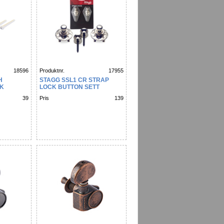
18596
Produktnr.
17955
H
STAGG SSL1 CR STRAP
CK
LOCK BUTTON SETT
39
Pris
139