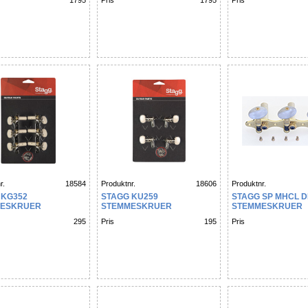
1795
Pris
1795
Pris
r.
18584
Produktnr.
18606
Produktnr.
 KG352
STAGG KU259
STAGG SP MHCL D
ESKRUER
STEMMESKRUER
STEMMESKRUER
IKK 3+3 KLASSISK
MEKANIKK UKULELE
MEKANIKK 3+3 KL
295
Pris
195
Pris
ME
GULL