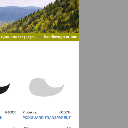
Handlevogn er tom
|
Hjem
|
Om oss
|
Login
|
G10035
Produktnr.
G10034
CK
PICKGUARD TRANSPARENT