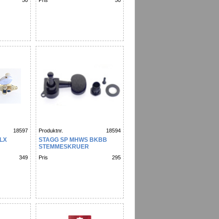
50
Pris
50
18597
Produktnr.
18594
LX
STAGG SP MHWS BKBB
STEMMESKRUER
ASSISK
MEKANIKK 3+3 WESTERN
349
Pris
295
SORT