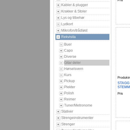
Pris
Kabler & plugger
Krakker & Stoler
Lys og tilbehør
Lydkort
Mikrofon/trådløst
Rekvisita
Buer
Capo
Diverse
Gitar deler
Hørselsvern
Kurs
Produktn
Pickup
STAGG
Plekter
STEMM
MEKAN
Polish
Pris
CHRO
Reimer
Tuner/Metronome
Stativer
Strengeinstrumenter
Strenger