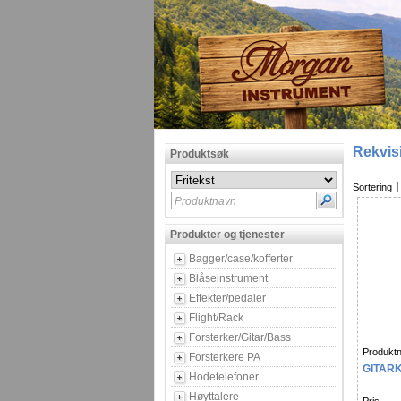
Rekvis
Produktsøk
Sortering
Produktnavn
Produkter og tjenester
Bagger/case/kofferter
Blåseinstrument
Effekter/pedaler
Flight/Rack
Forsterker/Gitar/Bass
Produktn
Forsterkere PA
GITAR
Hodetelefoner
Høyttalere