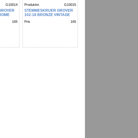
G10014
Produktnr.
G10015
GROVER
STEMMESKRUER GROVER
HROME
102-18 BRONZE VINTAGE
(STK)
165
Pris
165