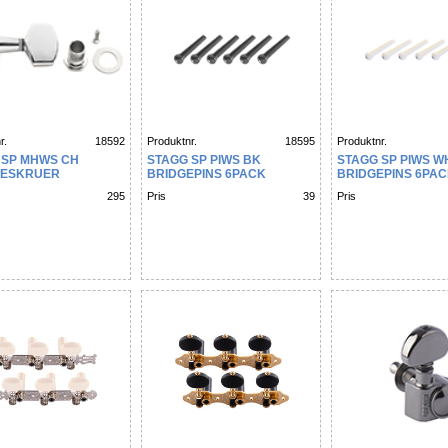
r.
18592
Produktnr.
18595
Produktnr.
 SP MHWS CH
STAGG SP PIWS BK
STAGG SP PIWS W
ESKRUER
BRIDGEPINS 6PACK
BRIDGEPINS 6PA
IKK 3+3 WESTERN
295
Pris
39
Pris