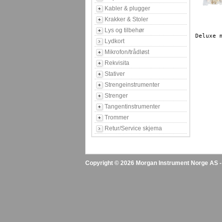
Kabler & plugger
Krakker & Stoler
Lys og tilbehør
Deluxe 
Lydkort
Mikrofon/trådløst
Rekvisita
Stativer
Strengeinstrumenter
Strenger
Tangentinstrumenter
Trommer
Retur/Service skjema
Copyright © 2026 Morgan Instrument Norge AS - A