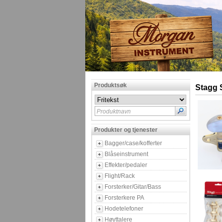
Produktsøk
Stagg 
Produktnavn
Produkter og tjenester
Bagger/case/kofferter
Blåseinstrument
Effekter/pedaler
Flight/Rack
Forsterker/Gitar/Bass
Forsterkere PA
Hodetelefoner
Høyttalere