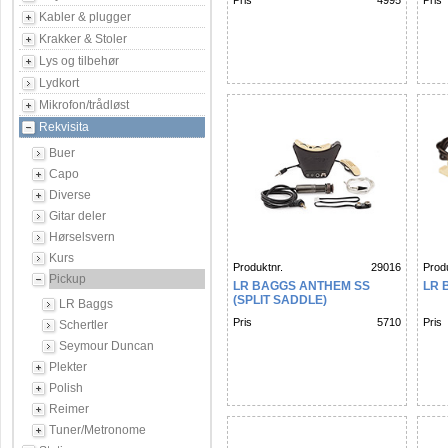
Pris
4995
Pris
Kabler & plugger
Krakker & Stoler
Lys og tilbehør
Lydkort
Mikrofon/trådløst
Rekvisita
Buer
Capo
Diverse
Gitar deler
Hørselsvern
Kurs
Produktnr.
29016
Produ
Pickup
LR BAGGS ANTHEM SS
LR 
(SPLIT SADDLE)
LR Baggs
Pris
5710
Pris
Schertler
Seymour Duncan
Plekter
Polish
Reimer
Tuner/Metronome