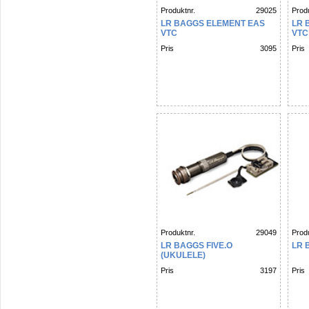
Produktnr.
29025
Produ
LR BAGGS ELEMENT EAS
LR 
VTC
VTC
Pris
3095
Pris
Produktnr.
29049
Produ
LR BAGGS FIVE.O
LR 
(UKULELE)
Pris
3197
Pris