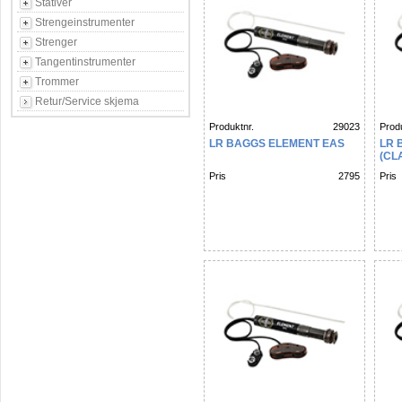
Stativer
Strengeinstrumenter
Strenger
Tangentinstrumenter
Trommer
Retur/Service skjema
Produktnr.
29023
Produ
LR BAGGS ELEMENT EAS
LR 
(CL
Pris
2795
Pris