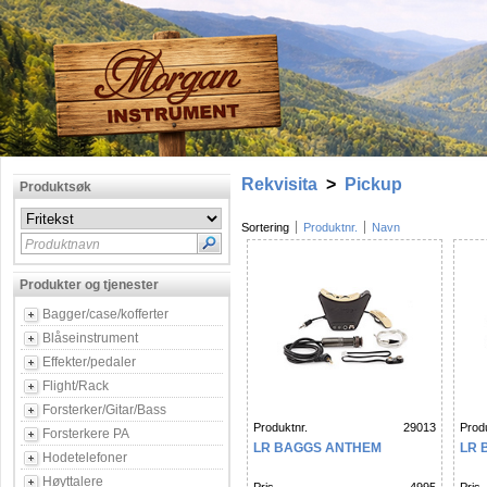
Rekvisita
>
Pickup
Produktsøk
Sortering
Produktnr.
Navn
Produktnavn
Produkter og tjenester
Bagger/case/kofferter
Blåseinstrument
Effekter/pedaler
Flight/Rack
Forsterker/Gitar/Bass
Produktnr.
29013
Produ
Forsterkere PA
LR BAGGS ANTHEM
LR 
Hodetelefoner
Høyttalere