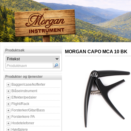
Produktsøk
MORGAN CAPO MCA 10 BK
Produktnavn
Produkter og tjenester
Bagger/case/kofferter
Blåseinstrument
Effekter/pedaler
Flight/Rack
Forsterker/Gitar/Bass
Forsterkere PA
Hodetelefoner
Høyttalere