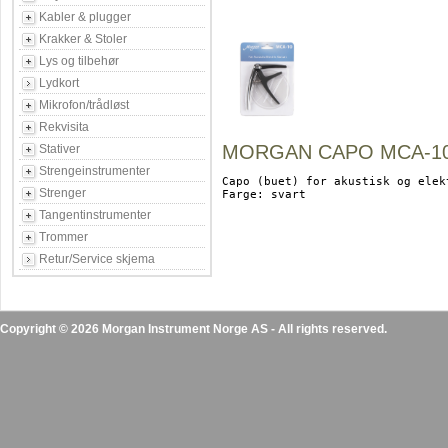
Kabler & plugger
Krakker & Stoler
Lys og tilbehør
Lydkort
Mikrofon/trådløst
Rekvisita
MORGAN CAPO MCA-10
Stativer
Strengeinstrumenter
Capo (buet) for akustisk og elekt
Strenger
Farge: svart

Tangentinstrumenter
Trommer
Retur/Service skjema
Copyright © 2026 Morgan Instrument Norge AS - All rights reserved.