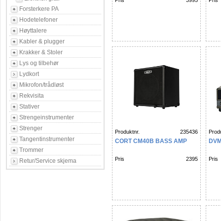
Pris
3995
Pris
Forsterkere PA
Hodetelefoner
Høyttalere
Kabler & plugger
Krakker & Stoler
Lys og tilbehør
Lydkort
Mikrofon/trådløst
Rekvisita
Stativer
Strengeinstrumenter
Strenger
Produktnr.
235436
Produ
Tangentinstrumenter
CORT CM40B BASS AMP
DVM
Trommer
Pris
2395
Pris
Retur/Service skjema