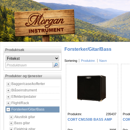
Forsterker/Gitar/Bass
Produktsøk
Sortering
Produktnr.
Navn
Produktnavn
Produkter og tjenester
Bagger/case/kofferter
Blåseinstrument
Effekter/pedaler
Flight/Rack
Forsterker/Gitar/Bass
Produktnr.
235437
Produ
Akustisk gitar
CORT CM150B BASS AMP
COR
Bass gitar
Elektrisk gitar