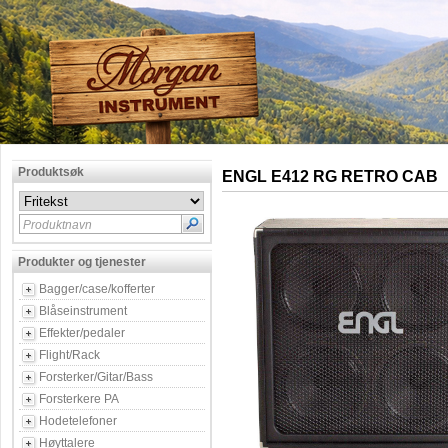
Produktsøk
ENGL E412 RG RETRO CAB
Produktnavn
Produkter og tjenester
Bagger/case/kofferter
Blåseinstrument
Effekter/pedaler
Flight/Rack
Forsterker/Gitar/Bass
Forsterkere PA
Hodetelefoner
Høyttalere