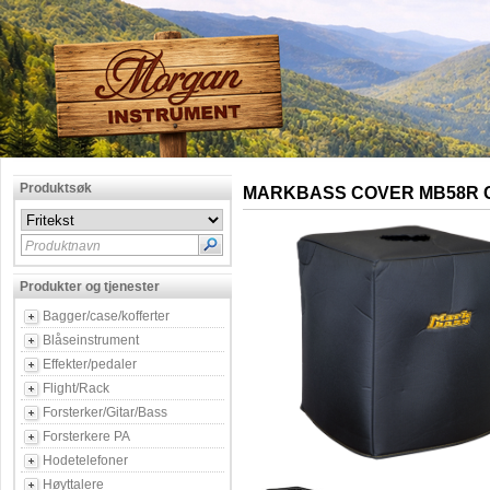
Produktsøk
MARKBASS COVER MB58R 
Produktnavn
Produkter og tjenester
Bagger/case/kofferter
Blåseinstrument
Effekter/pedaler
Flight/Rack
Forsterker/Gitar/Bass
Forsterkere PA
Hodetelefoner
Høyttalere