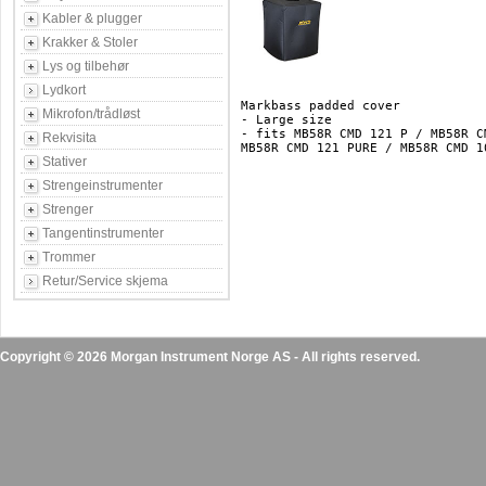
Kabler & plugger
Krakker & Stoler
Lys og tilbehør
Lydkort
Markbass padded cover 

Mikrofon/trådløst
- Large size 

- fits MB58R CMD 121 P / MB58R C
Rekvisita
MB58R CMD 121 PURE / MB58R CMD 1
Stativer
Strengeinstrumenter
Strenger
Tangentinstrumenter
Trommer
Retur/Service skjema
Copyright © 2026 Morgan Instrument Norge AS - All rights reserved.