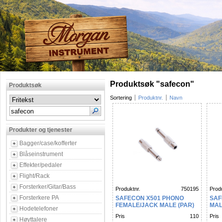
Produktsøk "safecon"
Produktsøk
Sortering
Produktnr.
Navn
Produkter og tjenester
Bagger/case/kofferter
Blåseinstrument
Effekter/pedaler
Flight/Rack
Forsterker/Gitar/Bass
Produktnr.
750195
Produ
Forsterkere PA
SAFECON X501 PHONO
SAF
FEMALE/JACK MALE (PAR)
MAL
Hodetelefoner
Pris
110
Pris
Høyttalere