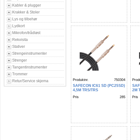
Kabler & plugger
Krakker & Stoler
Lys og tilbehør
Lydkort
Mikrofon/trådløst
Rekvisita
Stativer
Strengeinstrumenter
Strenger
Tangentinstrumenter
Trommer
Produktnr.
750304
Produ
Retur/Service skjema
SAFECON IC61 SD (PC25SD)
SAF
4,5M TRS/TRS
2M 
Pris
285
Pris