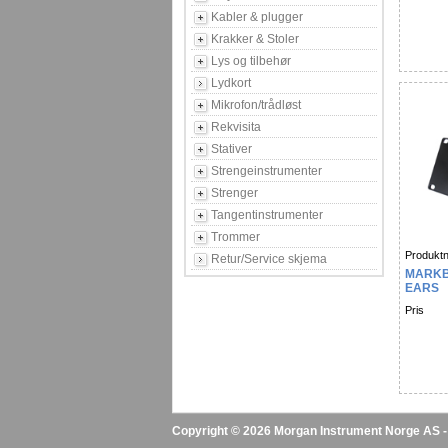
Kabler & plugger
Krakker & Stoler
Lys og tilbehør
Lydkort
Mikrofon/trådløst
Rekvisita
Stativer
Strengeinstrumenter
Strenger
Tangentinstrumenter
Trommer
Produktn
Retur/Service skjema
MARKB
EARS
Pris
Copyright © 2026 Morgan Instrument Norge AS - A