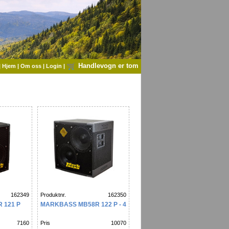
Handlevogn er tom
|
Hjem
|
Om oss
|
Login
|
162349
Produktnr.
162350
 121 P
MARKBASS MB58R 122 P - 4
7160
Pris
10070