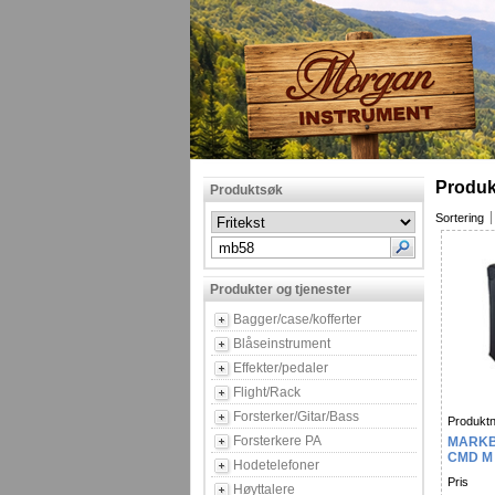
Produk
Produktsøk
Sortering
Produkter og tjenester
Bagger/case/kofferter
Blåseinstrument
Effekter/pedaler
Flight/Rack
Forsterker/Gitar/Bass
Produktn
Forsterkere PA
MARKB
CMD M
Hodetelefoner
Pris
Høyttalere