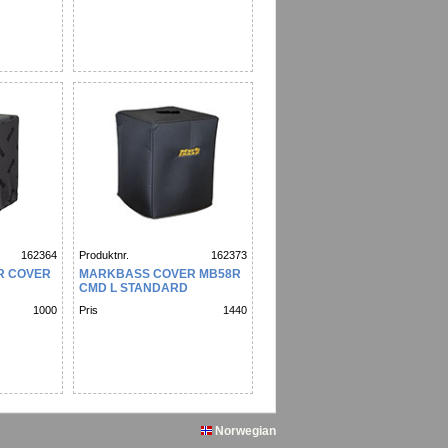
162364
Produktnr.
162373
R COVER
MARKBASS COVER MB58R
CMD L STANDARD
1000
Pris
1440
Norwegian