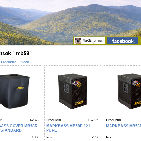
tsøk " mb58"
Produktnr.
Navn
r.
162372
Produktnr.
162339
Produktnr.
ASS COVER MB58R
MARKBASS MB58R 121
MARKBASS MB58R
 STANDARD
PURE
1300
Pris
9330
Pris