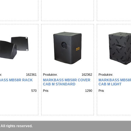
r.
162361
Produktnr.
162362
Produktnr.
ASS MB58R RACK
MARKBASS MB58R COVER
MARKBASS MB58
CAB M STANDARD
CAB M LIGHT
570
Pris
1290
Pris
ll rights reserved.