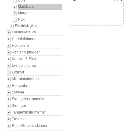
Cort
Pris
8575
Markbass
Morgan
Nux
Elektrisk gitar
Forsterkere PA
Hodetelefoner
Høyttalere
Kabler & plugger
Krakker & Stoler
Lys og tilbehør
Lydkort
Mikrofon/trådløst
Rekvisita
Stativer
Strengeinstrumenter
Strenger
Tangentinstrumenter
Trommer
Retur/Service skjema