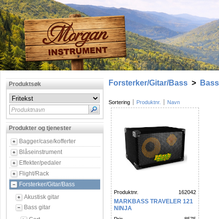
Forsterker/Gitar/Bass
>
Bass 
Produktsøk
Sortering
Produktnr.
Navn
Produktnavn
Produkter og tjenester
Bagger/case/kofferter
Blåseinstrument
Effekter/pedaler
Flight/Rack
Forsterker/Gitar/Bass
Produktnr.
162042
Akustisk gitar
MARKBASS TRAVELER 121
Bass gitar
NINJA