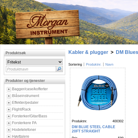
Kabler & plugger
>
DM Blues
Produktsøk
Sortering
Produktnr.
Navn
Produktnavn
Produkter og tjenester
Bagger/case/kofferter
Blåseinstrument
Effekter/pedaler
Flight/Rack
Forsterker/Gitar/Bass
Produktnr.
400302
Forsterkere PA
DM BLUE STEEL CABLE
Hodetelefoner
20FT STRAIGHT
Høyttalere