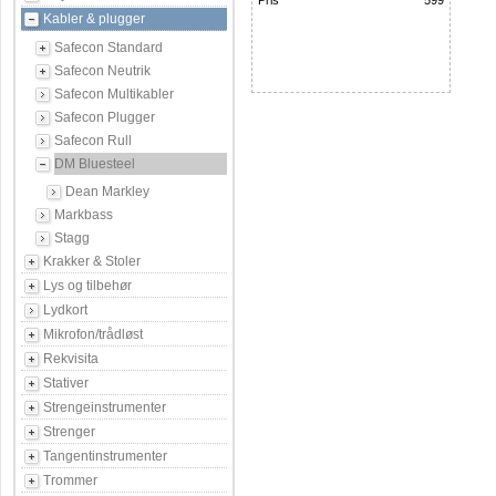
Pris
599
Kabler & plugger
Safecon Standard
Safecon Neutrik
Safecon Multikabler
Safecon Plugger
Safecon Rull
DM Bluesteel
Dean Markley
Markbass
Stagg
Krakker & Stoler
Lys og tilbehør
Lydkort
Mikrofon/trådløst
Rekvisita
Stativer
Strengeinstrumenter
Strenger
Tangentinstrumenter
Trommer