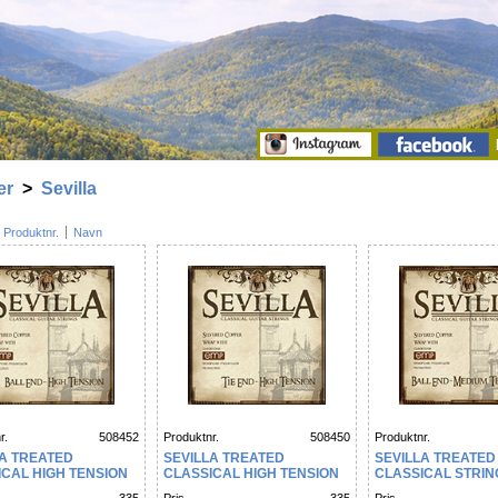
er
>
Sevilla
Produktnr.
Navn
r.
508452
Produktnr.
508450
Produktnr.
LA TREATED
SEVILLA TREATED
SEVILLA TREATED
ICAL HIGH TENSION
CLASSICAL HIGH TENSION
CLASSICAL STRIN
END*
TIE END*
TENSION BALL EN