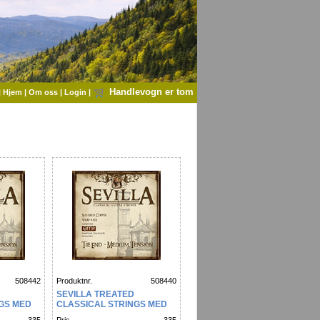
Handlevogn er tom
|
Hjem
|
Om oss
|
Login
|
508442
Produktnr.
508440
SEVILLA TREATED
GS MED
CLASSICAL STRINGS MED
D*
TENSION TIE END*