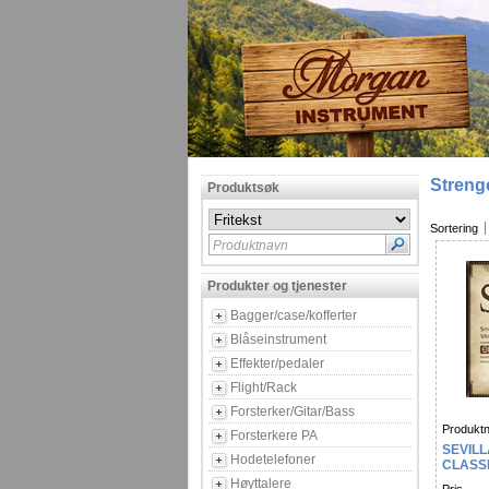
Streng
Produktsøk
Sortering
Produktnavn
Produkter og tjenester
Bagger/case/kofferter
Blåseinstrument
Effekter/pedaler
Flight/Rack
Forsterker/Gitar/Bass
Produktn
Forsterkere PA
SEVIL
Hodetelefoner
CLASS
BALL 
Høyttalere