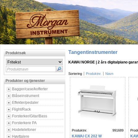
Tangentinstrumenter
Produktsøk
KAWAI NORGE | 2 års digitalpiano garan
Produktnavn
Sortering
Produktnr.
Navn
Produkter og tjenester
Bagger/case/kofferter
Blåseinstrument
Effekter/pedaler
Flight/Rack
Forsterker/Gitar/Bass
Forsterkere PA
Hodetelefoner
Produktnr.
991689
Produ
KAWAI CX 202 W
KAW
Høyttalere