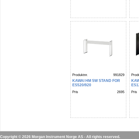
Produktnr.
991829
Produ
KAWAI HM 5W STAND FOR
KAW
ES520/920
ES1
Pris
2695
Pris
Copyright © 2026 Morgan Instrument Norge AS - All rights reserved.