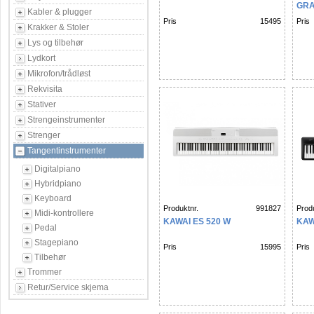
GR
Kabler & plugger
Pris
15495
Pris
Krakker & Stoler
Lys og tilbehør
Lydkort
Mikrofon/trådløst
Rekvisita
Stativer
Strengeinstrumenter
Strenger
Tangentinstrumenter
Digitalpiano
Hybridpiano
Keyboard
Produktnr.
991827
Produ
Midi-kontrollere
KAWAI ES 520 W
KAW
Pedal
Stagepiano
Pris
15995
Pris
Tilbehør
Trommer
Retur/Service skjema