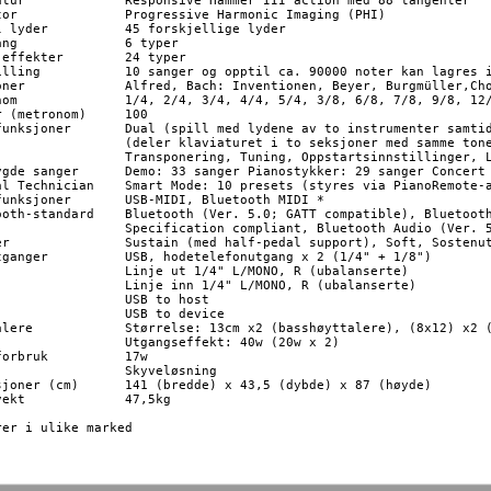
tion med 88 tangenter

 Imaging (PHI)

forskjellige lyder

 typer

kter	24 typer

00 noter kan lagres i minnet

üller,Chopin Walzer og Czerny

/8, 7/8, 9/8, 12/8

(metronom)	100

ene av to instrumenter samtidig), Four Hands

et i to seksjoner med samme toneregister),

ng, Oppstartsinnstillinger, Low Volume Balance

r Pianostykker: 29 sanger Concert Magic: 176 sanger

ode: 10 presets (styres via PianoRemote-appen)

B-MIDI, Bluetooth MIDI *

(Ver. 5.0; GATT compatible), Bluetooth Low Energy MIDI 

ant, Bluetooth Audio (Ver. 5.1; A2DP compatible)

ostenuto

nutgang x 2 (1/4" + 1/8")

/4" L/MONO, R (ubalanserte)

1/4" L/MONO, R (ubalanserte)

SB to host

B to device

e), (8x12) x2 (diskanthøyttalere)

effekt: 40w (20w x 2)

ruk		17w

(bredde) x 43,5 (dybde) x 87 (høyde)

7,5kg
