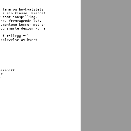
ntene og høykvalitets

 i sin klasse. Pianoet

 samt innspilling.

se, fremragende lyd,

umentene kommer med en

og smarte design kunne

 i tillegg til

pplevelse av hvert 

ekanikk

r


