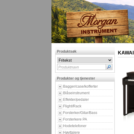
Produktsøk
KAWAI
Produktnavn
Produkter og tjenester
Bagger/case/kofferter
Blåseinstrument
Effekter/pedaler
Flight/Rack
Forsterker/Gitar/Bass
Forsterkere PA
Hodetelefoner
Høyttalere