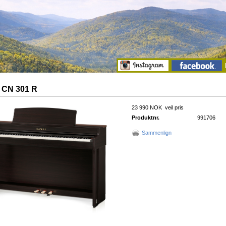
 CN 301 R
23 990 NOK
veil pris
Produktnr.
991706
Sammenlign