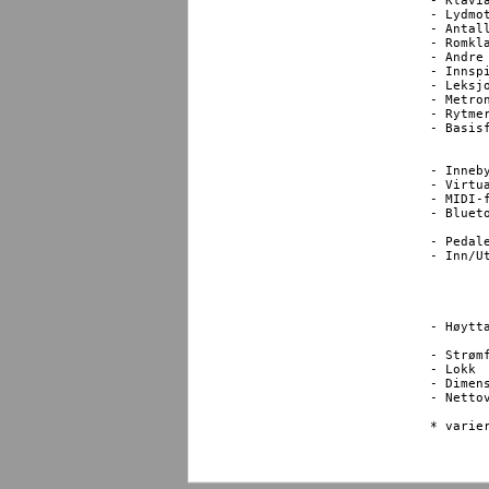
- Klaviatur 		Responsive Hammer III ac
- Lydmotor 		Progressive Harmonic
- Antall lyder 		45 
- Romklang 		6
- Andre effe
- Innspilling		10 sanger og opptil ca. 900
- Leksjoner 		Alfred, Bach: Inventionen, Beyer, Burgm
- Metronom 		1/4, 2/4, 3/4, 4/4, 5/4, 3/8, 6
- Rytmer 
- Basisfunksjoner	Dual (spill med lyd
			(deler klaviatur
			Transponering, Tuni
- Innebygde sanger 	Demo: 33 sange
- Virtual Technician	Smart M
- MIDI-funksjoner	US
- Bluetooth-standard 	Bluetooth 
			Specification compli
- Pedaler		Sustain (med half-pedal support), Soft, S
- Inn/Utganger		USB, hodetelefo
			Linje ut 1
			Linje inn 
			U
			US
- Høyttalere 		Størrelse: 13cm x2 (basshøyttaler
			Utgangs
- Strømforb
- Lokk			Skyveløsning

- Dimensjoner (cm) 	141 
- Nettovekt		4