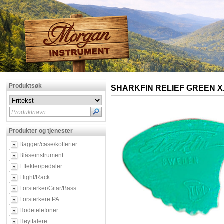
Produktsøk
SHARKFIN RELIEF GREEN X
Produktnavn
Produkter og tjenester
Bagger/case/kofferter
Blåseinstrument
Effekter/pedaler
Flight/Rack
Forsterker/Gitar/Bass
Forsterkere PA
Hodetelefoner
Høyttalere