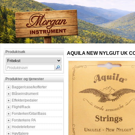
Produktsøk
AQUILA NEW NYLGUT UK C
Produktnavn
Produkter og tjenester
Bagger/case/kofferter
Blåseinstrument
Effekter/pedaler
Flight/Rack
Forsterker/Gitar/Bass
Forsterkere PA
Hodetelefoner
Høyttalere