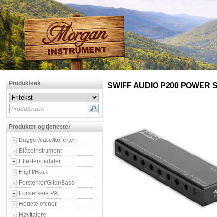
Produktsøk
SWIFF AUDIO P200 POWER 
Produktnavn
Produkter og tjenester
Bagger/case/kofferter
Blåseinstrument
Effekter/pedaler
Flight/Rack
Forsterker/Gitar/Bass
Forsterkere PA
Hodetelefoner
Høyttalere