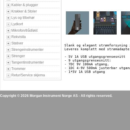
Kabler & plugger
Krakker & Stoler
Lys og tilbehør
Lydkort
Mikrofon/trådløst
Rekvisita
Stativer
Slank og elegant strømforsyning 
Leveres komplett med strømadapter
Strengeinstrumenter
Strenger
- 5V 1A USB utgangsgrensesnitt

- 9 utgangsgrensesnitt:

Tangentinstrumenter
- 7DC 9V 100mA utgang,

- 1DC 4-9V 500mA justerbar utgang
Trommer
- 1*5V 1A USB utgang

Retur/Service skjema
Copyright © 2026 Morgan Instrument Norge AS - All rights reserved.