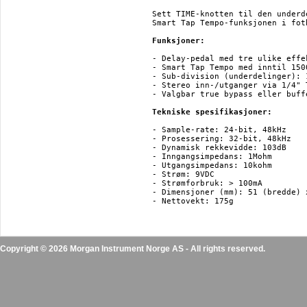
Sett TIME-knotten til den underd
Smart Tap Tempo-funksjonen i fot
Funksjoner:
- Delay-pedal med tre ulike effe
- Smart Tap Tempo med inntil 1500
- Sub-division (underdelinger): 
- Stereo inn-/utganger via 1/4" T
- Valgbar true bypass eller buffe
Tekniske spesifikasjoner:
- Sample-rate: 24-bit, 48kHz

- Prosessering: 32-bit, 48kHz

- Dynamisk rekkevidde: 103dB

- Inngangsimpedans: 1Mohm

- Utgangsimpedans: 10kohm

- Strøm: 9VDC

- Strømforbruk: > 100mA

- Dimensjoner (mm): 51 (bredde) 
Copyright © 2026 Morgan Instrument Norge AS - All rights reserved.