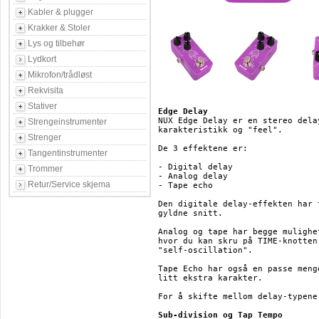
Kabler & plugger
Krakker & Stoler
Lys og tilbehør
Lydkort
Mikrofon/trådløst
Rekvisita
Stativer
Edge Delay
NUX Edge Delay er en stereo dela
Strengeinstrumenter
karakteristikk og "feel".

Strenger
De 3 effektene er:

Tangentinstrumenter
- Digital delay

Trommer
- Analog delay

Retur/Service skjema
- Tape echo

Den digitale delay-effekten har 
gyldne snitt.

Analog og tape har begge mulighe
hvor du kan skru på TIME-knotten
"self-oscillation".

Tape Echo har også en passe meng
litt ekstra karakter.

For å skifte mellom delay-typene
Sub-division og Tap Tempo