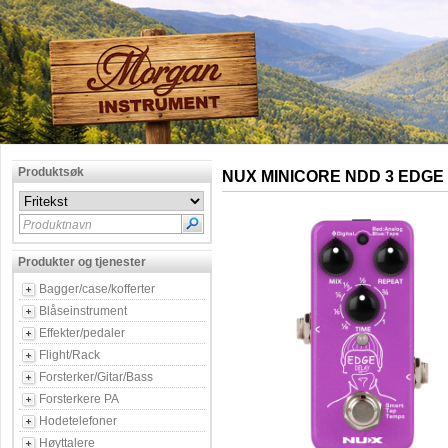
Produktsøk
NUX MINICORE NDD 3 EDGE
Produktnavn
Produkter og tjenester
Bagger/case/kofferter
Blåseinstrument
Effekter/pedaler
Flight/Rack
Forsterker/Gitar/Bass
Forsterkere PA
Hodetelefoner
Høyttalere