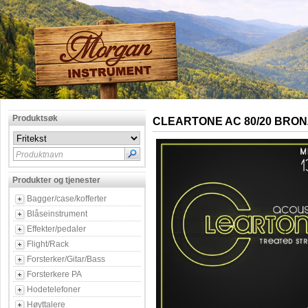
Produktsøk
CLEARTONE AC 80/20 BRON
Produktnavn
Produkter og tjenester
Bagger/case/kofferter
Blåseinstrument
Effekter/pedaler
Flight/Rack
Forsterker/Gitar/Bass
Forsterkere PA
Hodetelefoner
Høyttalere