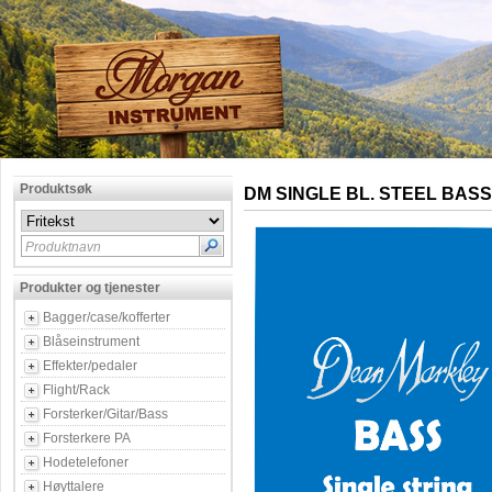
Produktsøk
DM SINGLE BL. STEEL BASS
Produktnavn
Produkter og tjenester
Bagger/case/kofferter
Blåseinstrument
Effekter/pedaler
Flight/Rack
Forsterker/Gitar/Bass
Forsterkere PA
Hodetelefoner
Høyttalere