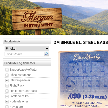
Produktsøk
DM SINGLE BL. STEEL BASS
Produktnavn
Produkter og tjenester
Bagger/case/kofferter
Blåseinstrument
Effekter/pedaler
Flight/Rack
Forsterker/Gitar/Bass
Forsterkere PA
Hodetelefoner
Høyttalere