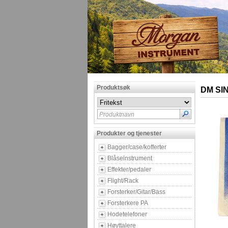
Produktsøk
DM SI
Produktnavn
Produkter og tjenester
Bagger/case/kofferter
Blåseinstrument
Effekter/pedaler
Flight/Rack
Forsterker/Gitar/Bass
Forsterkere PA
Hodetelefoner
Høyttalere