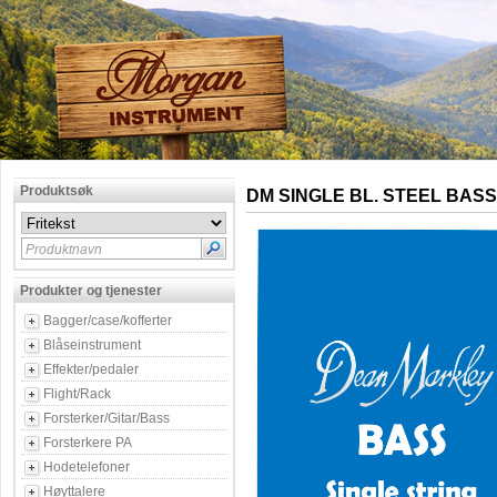
Produktsøk
DM SINGLE BL. STEEL BASS
Produktnavn
Produkter og tjenester
Bagger/case/kofferter
Blåseinstrument
Effekter/pedaler
Flight/Rack
Forsterker/Gitar/Bass
Forsterkere PA
Hodetelefoner
Høyttalere