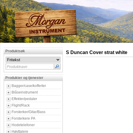
Produktsøk
S Duncan Cover strat white
Produktnavn
Produkter og tjenester
Bagger/case/kofferter
Blåseinstrument
Effekter/pedaler
Flight/Rack
Forsterker/Gitar/Bass
Forsterkere PA
Hodetelefoner
Høyttalere