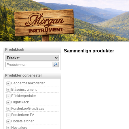
Produktsøk
Sammenlign produkter
Produktnavn
Produkter og tjenester
Bagger/case/kofferter
Blåseinstrument
Effekter/pedaler
Flight/Rack
Forsterker/Gitar/Bass
Forsterkere PA
Hodetelefoner
Høyttalere