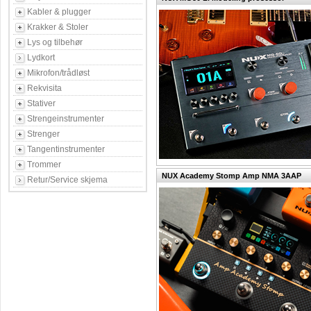
Kabler & plugger
Krakker & Stoler
Lys og tilbehør
Lydkort
Mikrofon/trådløst
Rekvisita
Stativer
Strengeinstrumenter
Strenger
Tangentinstrumenter
Trommer
NUX Academy Stomp Amp NMA 3AAP
Retur/Service skjema