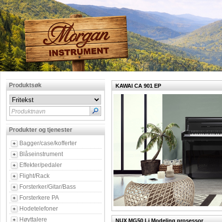
Produktsøk
KAWAI CA 901 EP
Produktnavn
Produkter og tjenester
Bagger/case/kofferter
Blåseinstrument
Effekter/pedaler
Flight/Rack
Forsterker/Gitar/Bass
Forsterkere PA
Hodetelefoner
Høyttalere
NUX MG50 Li Modeling prosessor