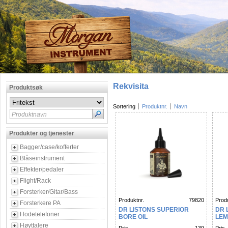
Rekvisita
Produktsøk
Sortering
Produktnr.
Navn
Produktnavn
Produkter og tjenester
Bagger/case/kofferter
Blåseinstrument
Effekter/pedaler
Flight/Rack
Forsterker/Gitar/Bass
Produktnr.
79820
Produ
Forsterkere PA
DR LISTONS SUPERIOR
DR 
Hodetelefoner
BORE OIL
LEM
Høyttalere