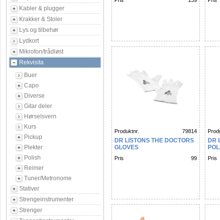
Pris
139
Pris
Kabler & plugger
Krakker & Stoler
Lys og tilbehør
Lydkort
Mikrofon/trådløst
Rekvisita
Buer
Capo
Diverse
Gitar deler
Hørselsvern
Kurs
Produktnr.
79814
Produ
Pickup
DR LISTONS THE DOCTORS
DR 
Plekter
GLOVES
POL
Polish
Pris
99
Pris
Reimer
Tuner/Metronome
Stativer
Strengeinstrumenter
Strenger