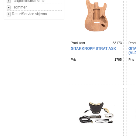
Tangentinstrumenter
Trommer
Retur/Service skjema
Produktnr.
83173
Produ
GITARKROPP STRAT ASK
GIT
(AL
Pris
1795
Pris