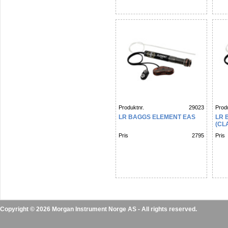
Produktnr.
29023
Produ
LR BAGGS ELEMENT EAS
LR 
(CL
Pris
2795
Pris
Copyright © 2026 Morgan Instrument Norge AS - All rights reserved.