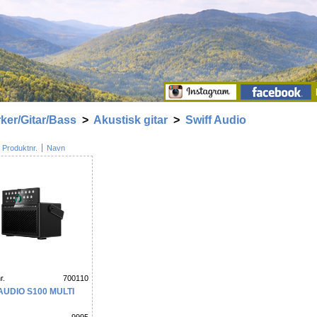
ker/Gitar/Bass
>
Akustisk gitar
>
Swiff Audio
Produktnr.
Navn
r.
700110
AUDIO S100 MULTI