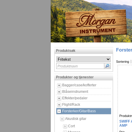
Forster
Produktsøk
Sortering
Produktnavn
Produkter og tjenester
Bagger/case/kofferter
Blåseinstrument
Effekter/pedaler
Flight/Rack
Forsterker/Gitar/Bass
Produktn
Akustisk gitar
SWIFF 
AMP
Cort