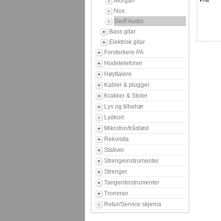
Morgan
Pris
Nux
Swiff Audio
Bass gitar
Elektrisk gitar
Forsterkere PA
Hodetelefoner
Høyttalere
Kabler & plugger
Krakker & Stoler
Lys og tilbehør
Lydkort
Mikrofon/trådløst
Rekvisita
Stativer
Strengeinstrumenter
Strenger
Tangentinstrumenter
Trommer
Retur/Service skjema