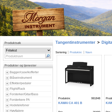
Tangentinstrumenter
>
Digit
Produktsøk
Sortering
Produktnr.
Navn
Produktnavn
Produkter og tjenester
Bagger/case/kofferter
Blåseinstrument
Effekter/pedaler
Flight/Rack
Forsterker/Gitar/Bass
Produktnr.
991848
Produ
Forsterkere PA
KAWAI CA 401 B
KAW
Hodetelefoner
Høyttalere