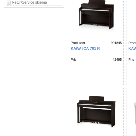
Retur/Service skjema
Produktnr.
991845
Produ
KAWAI CA 701 R
KAW
Pris
42495
Pris