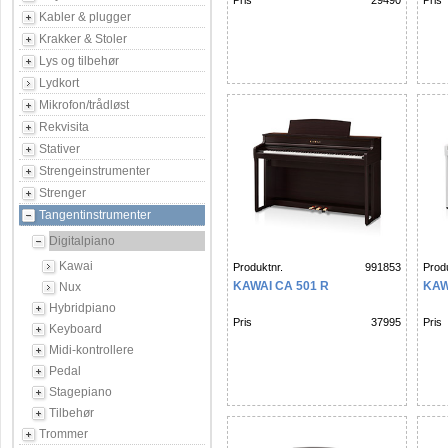
Pris
29490
Pris
Kabler & plugger
Krakker & Stoler
Lys og tilbehør
Lydkort
Mikrofon/trådløst
Rekvisita
Stativer
Strengeinstrumenter
Strenger
Tangentinstrumenter
Digitalpiano
Kawai
Produktnr.
991853
Produ
KAWAI CA 501 R
KAW
Nux
Hybridpiano
Pris
37995
Pris
Keyboard
Midi-kontrollere
Pedal
Stagepiano
Tilbehør
Trommer