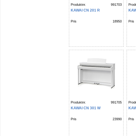
Produktnr.
991703
Produ
KAWAI CN 201 R
KAW
Pris
18950
Pris
Produktnr.
991705
Produ
KAWAI CN 301 W
KAW
Pris
23990
Pris