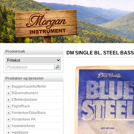
Produktsøk
DM SINGLE BL. STEEL BASS
Produktnavn
Produkter og tjenester
Bagger/case/kofferter
Blåseinstrument
Effekter/pedaler
Flight/Rack
Forsterker/Gitar/Bass
Forsterkere PA
Hodetelefoner
Høyttalere