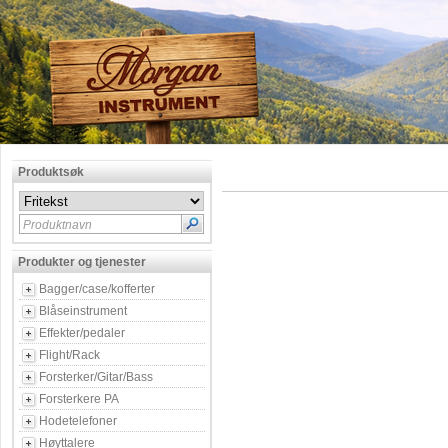
Produktsøk
Produktnavn
Produkter og tjenester
Bagger/case/kofferter
Blåseinstrument
Effekter/pedaler
Flight/Rack
Forsterker/Gitar/Bass
Forsterkere PA
Hodetelefoner
Høyttalere